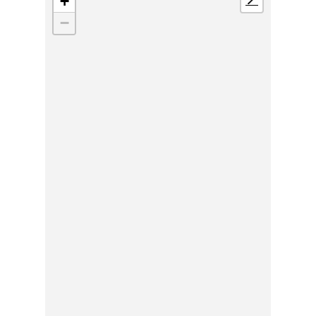
+
📍
−