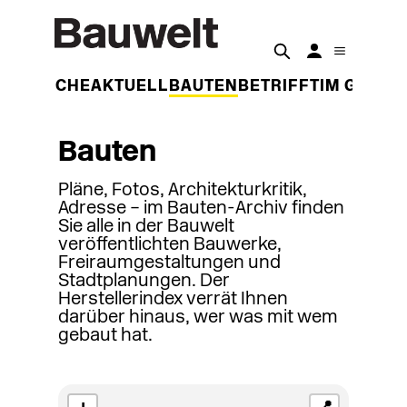
DER WOCHE
AKTUELL
BAUTEN
BETRIFFT
IM GESPR
Bauten
Pläne, Fotos, Architekturkritik,
Adresse – im Bauten-Archiv finden
Sie alle in der Bauwelt
veröffentlichten Bauwerke,
Freiraumgestaltungen und
Stadtplanungen. Der
Herstellerindex verrät Ihnen
darüber hinaus, wer was mit wem
gebaut hat.