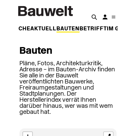
DER WOCHE
AKTUELL
BAUTEN
BETRIFFT
IM GESPR
Bauten
Pläne, Fotos, Architekturkritik,
Adresse – im Bauten-Archiv finden
Sie alle in der Bauwelt
veröffentlichten Bauwerke,
Freiraumgestaltungen und
Stadtplanungen. Der
Herstellerindex verrät Ihnen
darüber hinaus, wer was mit wem
gebaut hat.