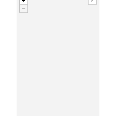
+
📍
−