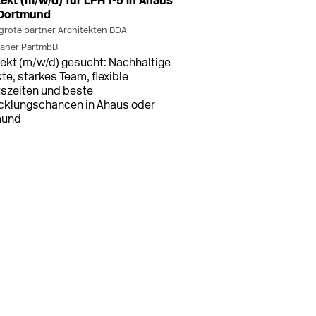
tekt (m/w/d) für LPH 1-5 in Ahaus
Fan Carpintaria
Fenestra Fens
 Dortmund
Fantoni
Fensterbau Pau
grote partner Architekten BDA
Faro
Fepco
laner PartmbB
Faust Linoleum
Fermacell
tekt (m/w/d) gesucht: Nachhaltige
te, starkes Team, flexible
tszeiten und beste
cklungschancen in Ahaus oder
mund
men (+3 weitere Standorte)
vor 1 Tag
tekt/in Entwurf und Ausführung
d)
NGXGRUPPE GmbH & Co. KG
ekt/in (m/w/d) für Planung, AVA
bjektüberwachung in Vollzeit oder
eit an den Standorten Bremen,
dorf, Potsdam und Stuttgart ...