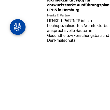
Architekt:in (m/w/d) für
Engelbrechts
ETAP
entwurfsstarke Ausführungspla
Enor
Etavis
LPH5 in Hamburg
Thoma
Entholzer
ETC
Henke & Partner
Epatherm
ETEM
HENKE + PARTNER ist ein
hochspezialisiertes Architekturbür
anspruchsvolle Bauten im
Gesundheits-/Forschungsbau und
Denkmalschutz.
MEHR
in Ahaus (+1 weiterer Standort)
14.0
Bauleiter (m/w/d) Bauüberwachun
Ahaus oder Dortmund
farwickgrote partner Architekten BDA
Stadtplaner PartmbB
Bauleiter (m/w/d) gesucht: Nachhal
Projekte, starkes Team, flexible
Arbeitszeiten und beste
Entwicklungschancen in Ahaus ode