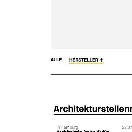
ALLE
HERSTELLER
EMBRU
Erco
Embru-Werke
Erhardt
Emco
Erlus
Emesa
ESCO
Empur
Architekturstelle
Eselfri
Encapsulite
Eska-Kossatz
Enco
Espero
Endo
Essmann
in Hamburg
22.07