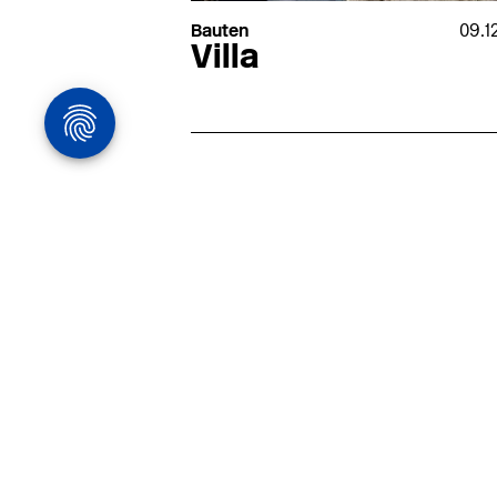
Bauten
09.1
Villa
Architekturstelle
in Hamburg
22.07
Architekt:in (m/w/d) für
entwurfsstarke Ausführungspla
LPH5 in Hamburg
Henke & Partner
HENKE + PARTNER ist ein
hochspezialisiertes Architekturbür
anspruchsvolle Bauten im