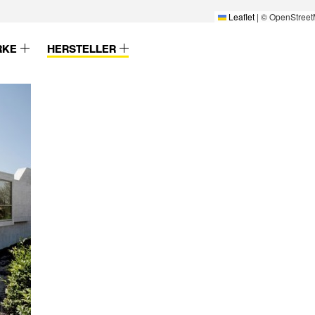
Leaflet
|
© OpenStreet
RKE
HERSTELLER
Eternit
Euval
Etex
Evers
Etherma
EVVA
Eubolith AG
ewo
Eunmin
Exporlux
Eurban
F&G Bauelement
Eurobinia
Fa. Banjai
Euroglas
Fa. Nibe
European Door Sets
Fa. Rogge
Europerfil
Fa. Rottmüller
Eurotec
Fa. Th. Schulz
Eurover
FaBö