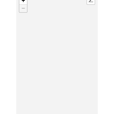
+
📍
−