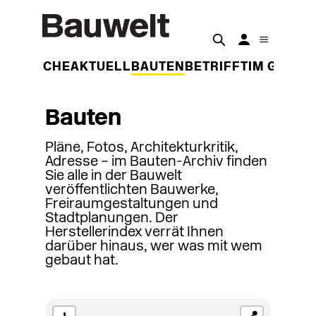
DER WOCHE
AKTUELL
BAUTEN
BETRIFFT
IM GESPR
Bauten
Pläne, Fotos, Architekturkritik,
Adresse – im Bauten-Archiv finden
Sie alle in der Bauwelt
veröffentlichten Bauwerke,
Freiraumgestaltungen und
Stadtplanungen. Der
Herstellerindex verrät Ihnen
darüber hinaus, wer was mit wem
gebaut hat.