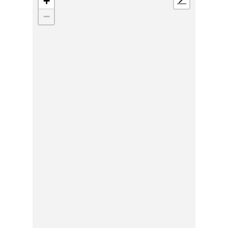
+
📍
−