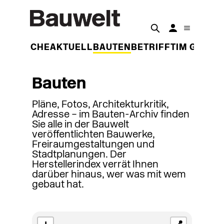
DER WOCHE
AKTUELL
BAUTEN
BETRIFFT
IM GESPR
Bauten
Pläne, Fotos, Architekturkritik,
Adresse – im Bauten-Archiv finden
Sie alle in der Bauwelt
veröffentlichten Bauwerke,
Freiraumgestaltungen und
Stadtplanungen. Der
Herstellerindex verrät Ihnen
darüber hinaus, wer was mit wem
gebaut hat.