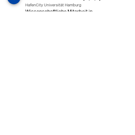
HafenCity Universität Hamburg
Wissenschaftliche Mitarbeit in
Architektur und Städtebaulichem
Entwurf an der HafenCity Universität
Hamburg, 50% Arbeitszeit, 3 Jahre
befristet.
MEHR
in Ahaus (+1 weiterer Standort)
14.07.2026
Architekt (m/w/d) für LPH 1-5 in Ahaus
oder Dortmund
farwickgrote partner Architekten BDA
Stadtplaner PartmbB
Architekt (m/w/d) gesucht: Nachhaltige
Projekte, starkes Team, flexible
Arbeitszeiten und beste
Entwicklungschancen in Ahaus oder
Dortmund
MEHR