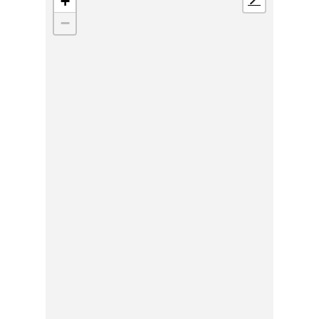
+
📍
−