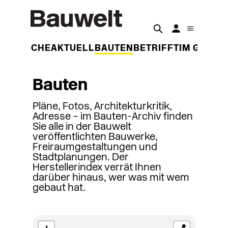
DER WOCHE
AKTUELL
BAUTEN
BETRIFFT
IM GESPR
Bauten
Pläne, Fotos, Architekturkritik,
Adresse – im Bauten-Archiv finden
Sie alle in der Bauwelt
veröffentlichten Bauwerke,
Freiraumgestaltungen und
Stadtplanungen. Der
Herstellerindex verrät Ihnen
darüber hinaus, wer was mit wem
gebaut hat.