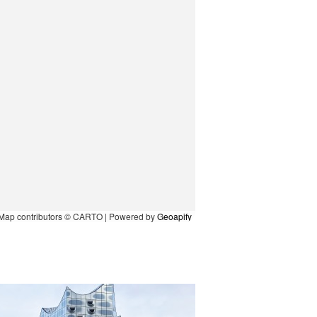
Map contributors © CARTO | Powered by
Geoapify
Fabresa
FB Aufzüge
Fabromont
FDT