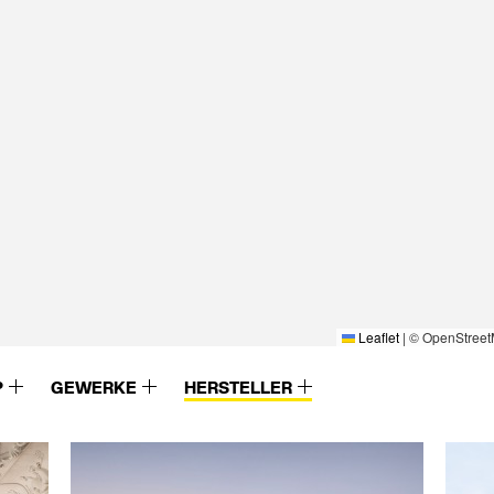
Leaflet
|
© OpenStreet
P
GEWERKE
HERSTELLER
Eternit
Euval
Etex
Evers