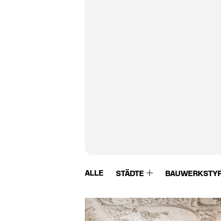
ALLE
STÄDTE
BAUWERKSTY
EMBRU
Erco
Embru-Werke
Erhardt