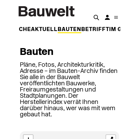
DER WOCHE
AKTUELL
BAUTEN
BETRIFFT
IM GESPR
Bauten
Pläne, Fotos, Architekturkritik,
Adresse – im Bauten-Archiv finden
Sie alle in der Bauwelt
veröffentlichten Bauwerke,
Freiraumgestaltungen und
Stadtplanungen. Der
Herstellerindex verrät Ihnen
darüber hinaus, wer was mit wem
gebaut hat.