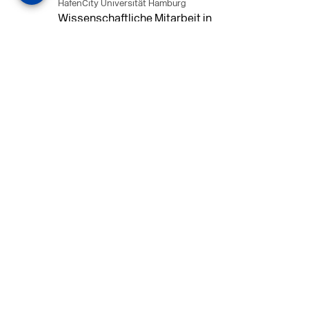
HafenCity Universität Hamburg
Wissenschaftliche Mitarbeit in
Architektur und Städtebaulichem
Entwurf an der HafenCity Universität
Hamburg, 50% Arbeitszeit, 3 Jahre
befristet.
MEHR
in Ahaus (+1 weiterer Standort)
14.07.2026
Architekt (m/w/d) für LPH 1-5 in Ahaus
oder Dortmund
farwickgrote partner Architekten BDA
Stadtplaner PartmbB
Architekt (m/w/d) gesucht: Nachhaltige
Projekte, starkes Team, flexible
Arbeitszeiten und beste
Entwicklungschancen in Ahaus oder
Dortmund
MEHR