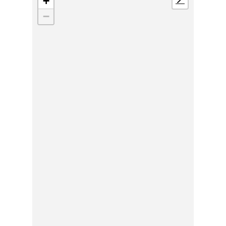
+
📍
−