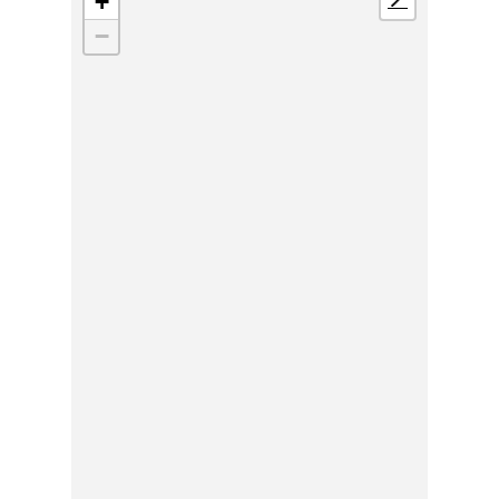
+
📍
−