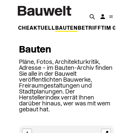
DER WOCHE
AKTUELL
BAUTEN
BETRIFFT
IM GESPR
Bauten
Pläne, Fotos, Architekturkritik,
Adresse – im Bauten-Archiv finden
Sie alle in der Bauwelt
veröffentlichten Bauwerke,
Freiraumgestaltungen und
Stadtplanungen. Der
Herstellerindex verrät Ihnen
darüber hinaus, wer was mit wem
gebaut hat.