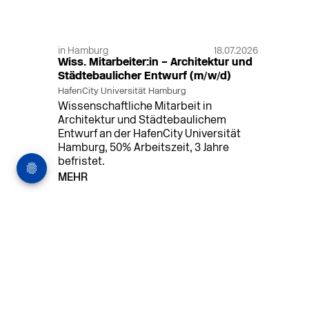
in Hamburg
18.07.2026
Wiss. Mitarbeiter:in – Architektur und
Städtebaulicher Entwurf (m/w/d)
HafenCity Universität Hamburg
Wissenschaftliche Mitarbeit in
Architektur und Städtebaulichem
Entwurf an der HafenCity Universität
Hamburg, 50% Arbeitszeit, 3 Jahre
befristet.
MEHR
in Ahaus (+1 weiterer Standort)
14.07.2026
Architekt (m/w/d) für LPH 1-5 in Ahaus
oder Dortmund
farwickgrote partner Architekten BDA
Stadtplaner PartmbB
Architekt (m/w/d) gesucht: Nachhaltige