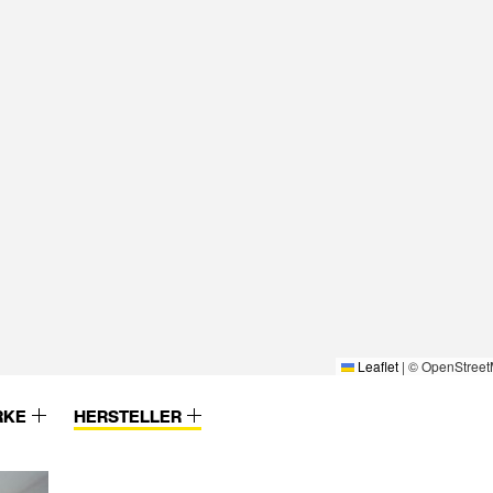
Leaflet
|
© OpenStreet
RKE
HERSTELLER