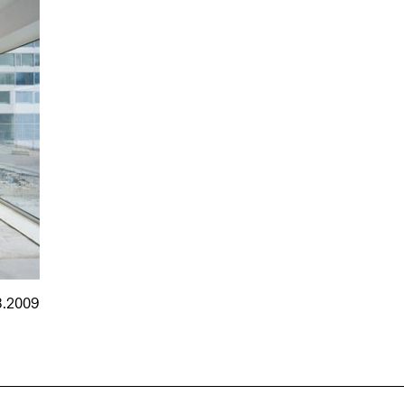
Eternit
Euval
Etex
Evers
Etherma
EVVA
Eubolith AG
ewo
Eunmin
Exporlux
Eurban
F&G Bauelement
Eurobinia
Fa. Banjai
Euroglas
Fa. Nibe
European Door Sets
Fa. Rogge
Europerfil
Fa. Rottmüller
Eurotec
Fa. Th. Schulz
Eurover
FaBö
8.2009