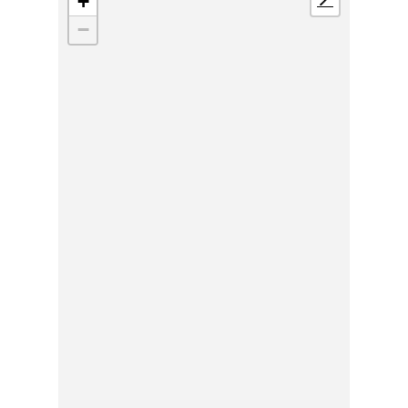
+
📍
−