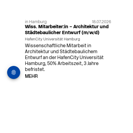
in Hamburg
18.07.2026
Wiss. Mitarbeiter:in – Architektur und
Städtebaulicher Entwurf (m/w/d)
HafenCity Universität Hamburg
Wissenschaftliche Mitarbeit in
Architektur und Städtebaulichem
Entwurf an der HafenCity Universität
Hamburg, 50% Arbeitszeit, 3 Jahre
befristet.
MEHR
in Ahaus (+1 weiterer Standort)
14.07.2026
Architekt (m/w/d) für LPH 1-5 in Ahaus
oder Dortmund
farwickgrote partner Architekten BDA
Stadtplaner PartmbB
Architekt (m/w/d) gesucht: Nachhaltige