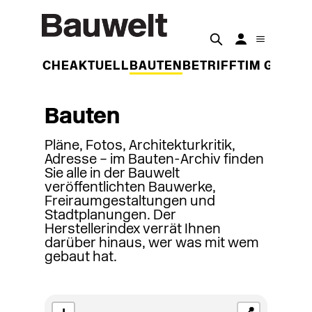
DER WOCHE
AKTUELL
BAUTEN
BETRIFFT
IM GESPR
Bauten
Pläne, Fotos, Architekturkritik,
Adresse – im Bauten-Archiv finden
Sie alle in der Bauwelt
veröffentlichten Bauwerke,
Freiraumgestaltungen und
Stadtplanungen. Der
Herstellerindex verrät Ihnen
darüber hinaus, wer was mit wem
gebaut hat.