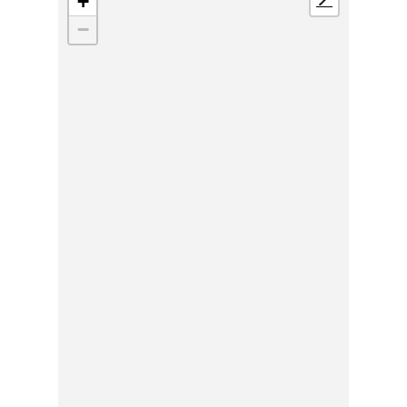
+
📍
−