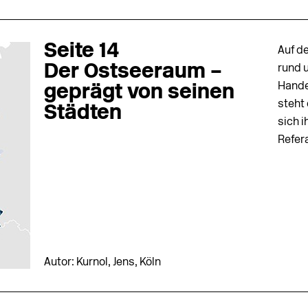
Seite 14
Auf de
Der Ostseeraum –
rund 
Hande
geprägt von seinen
steht
Städten
sich i
Refera
Autor: Kurnol, Jens, Köln