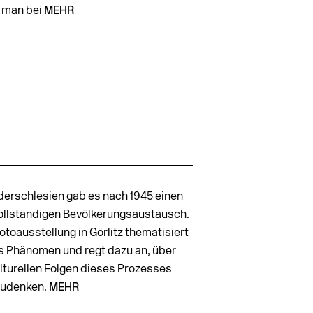
 man bei
MEHR
ederschlesien gab es nach 1945 einen
vollständigen Bevölkerungsaustausch.
otoausstellung in Görlitz thematisiert
s Phänomen und regt dazu an, über
ulturellen Folgen dieses Prozesses
udenken.
MEHR