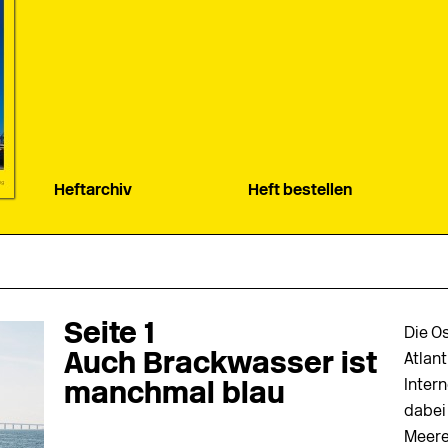
Heftarchiv
Heft bestellen
Seite 1
Die Os
Auch Brackwasser ist
Atlan
Inter
manchmal blau
dabei
Meere