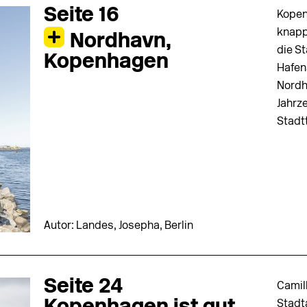
Seite 16
Kopen
knapp.
Nordhavn,
die S
Kopenhagen
Hafen
Nordh
Jahrz
Stadtt
Autor: Landes, Josepha, Berlin
Seite 24
Camill
Stadt