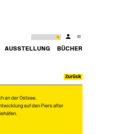
AUSSTELLUNG
BÜCHER
Zurück
h an der Ostsee.
twicklung auf den Piers alter
iehäfen.