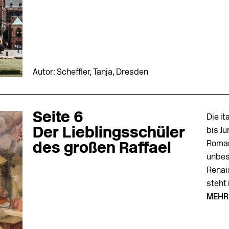
Autor: Scheffler, Tanja, Dresden
Seite 6
Die it
Der Lieblingsschüler
bis Ju
Roman
des großen Raffael
unbes
Renai
steht 
MEHR