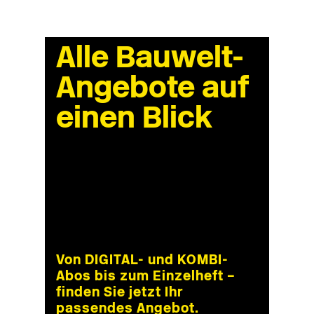
Alle Bauwelt-
Angebote auf
einen Blick
Von DIGITAL- und KOMBI-
Abos bis zum Einzelheft –
finden Sie jetzt Ihr
passendes Angebot.