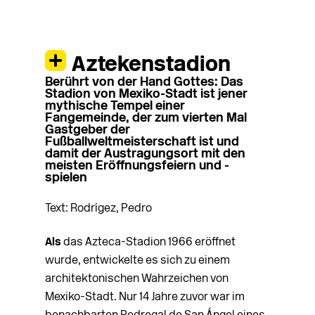
Stadion 1966 im Hintergrund der Vulkan
Popocatépetl. „Seine Persönlichkeit ist
Aztekenstadion
seine Funk­tion. Es hat eine Seele, eine
Berührt von der Hand Gottes: Das
brachiale Persönlichkeit. Der Mexikaner
Stadion von Mexiko-Stadt ist jener
versteht es als Eigentum. Das Stadion ist
mythische Tempel einer
Fangemeinde, der zum vierten Mal
Teil seines Zuhauses“, kündigte der
Gastgeber der
Bauleiter 1962 an.
Fußballweltmeisterschaft ist und
damit der Austragungsort mit den
Foto: Bob Schalkwijk
meisten Eröffnungsfeiern und -
spielen
Text: Rodrígez, Pedro
Als
das Azteca-Stadion 1966 eröffnet
wurde, entwickelte es sich zu einem
architektonischen Wahrzeichen von
Mexiko-Stadt. Nur 14 Jahre zuvor war im