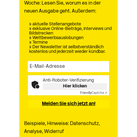
Woche: Lesen Sie, worum es in der
neuen Ausgabe geht. Außerdem:
» aktuelle Stellenangebote
» exklusive Online-Beiträge, Interviews und
Bildstrecken
Heftarchiv
07.07.2026
» Wettbewerbsauslobungen
Vom Stein zur
» Termine
» Der Newsletter ist selbstverständlich
kostenlos und jederzeit wieder kündbar.
Feder
Eine Ausstellung im Pariser Maison de
Victor Hugo (1802–1885) widmet sich dem
Anti-Roboter-Verifizierung
Verhältnis des Schriftstellers zur
Hier klicken
Architektur
MEHR
Friendly
Captcha ⇗
Melden Sie sich jetzt an!
Beispiele, Hinweise: Datenschutz,
Analyse, Widerruf