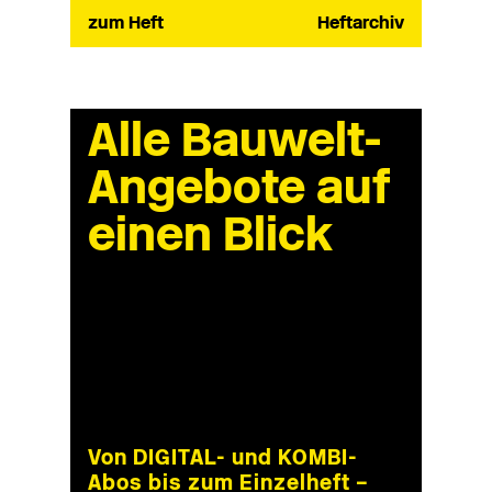
zum Heft
Heftarchiv
Alle Bauwelt-
Angebote auf
einen Blick
Von DIGITAL- und KOMBI-
Abos bis zum Einzelheft –