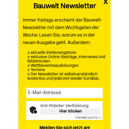
x
aus
Bauwelt 14.2026
Bauwelt Newsletter
0 Kommentare
Immer freitags erscheint der Bauwelt-
Newsletter mit dem Wichtigsten der
Woche: Lesen Sie, worum es in der
neuen Ausgabe geht. Außerdem:
Zurück
» aktuelle Stellenangebote
» exklusive Online-Beiträge, Interviews und
Bildstrecken
» Wettbewerbsauslobungen
» Termine
Erschienen in
» Der Newsletter ist selbstverständlich
kostenlos und jederzeit wieder kündbar.
Ausgabe 14.2026
Anti-Roboter-Verifizierung
Hier klicken
Friendly
Captcha ⇗
Melden Sie sich jetzt an!