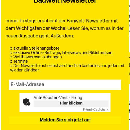
Bauwelt Newsletter
7,88 € / Woche*
Für alle, die Bauwelt umfasse
lesen Sie die Bauwelt als Printa
profitieren von zusätzlichen 
Immer freitags erscheint der Bauwelt-Newsletter mit
Bauwelt Kongress. Ihre Vorteil
StadtBauwelt-Ausgaben pro Jah
dem Wichtigsten der Woche: Lesen Sie, worum es in der
Bauwelt-PLUS-ArtikelTeilnahme
neuen Ausgabe geht. Außerdem:
Archivzugang *410,00 € bei jäh
Jetzt bestellen
» aktuelle Stellenangebote
» exklusive Online-Beiträge, Interviews und Bildstrecken
» Wettbewerbsauslobungen
» Termine
A
» Der Newsletter ist selbstverständlich kostenlos und jederzeit
wieder kündbar.
Bauwelt+ bereit
Fakten
Anti-Roboter-Verifizierung
Hier klicken
Architekten
Breuer, Marcel (1
Friendly
Captcha ⇗
Kahns, Louis (1901–1974); Snø
Melden Sie sich jetzt an!
aus
Bauwelt 14.2026