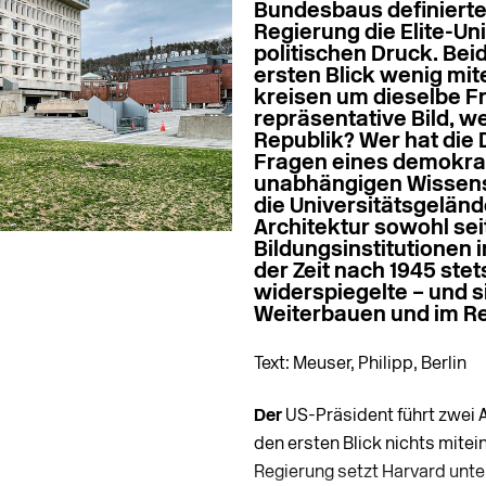
Bundesbaus definierte 
Regierung die Elite-Un
politischen Druck. Be
ersten Blick wenig mit
kreisen um dieselbe F
repräsentative Bild, w
Republik? Wer hat die
Fragen eines demokrat
unabhängigen Wissens
die Universitätsgelän
Architektur sowohl sei
Bildungsinstitutionen i
der Zeit nach 1945 ste
widerspiegelte – und s
Weiterbauen und im Re
Text: Meuser, Philipp, Berlin
Der
US-Präsident führt zwei 
den ersten Blick nichts mite
Regierung setzt Harvard unte