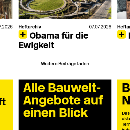
7.2026
Heftarchiv
07.07.2026
Hefta
Obama für die
Ewigkeit
Weitere Beiträge laden
Alle Bauwelt-
B
Angebote auf
N
ft
einen Blick
Das
akt
Ter
jed