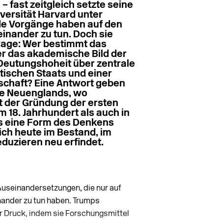
– fast zeitgleich setzte seine
iversität Harvard unter
ide Vorgänge haben auf den
einander zu tun. Doch sie
rage: Wer bestimmt das
er das akademische Bild der
 Deutungshoheit über zentrale
ischen Staats und einer
chaft? Eine Antwort geben
de Neuenglands, wo
t der Gründung der ersten
m 18. Jahrhundert als auch in
ts eine Form des Denkens
ich heute im Bestand, im
duzieren neu erfindet.
Auseinandersetzungen, die nur auf
inander zu tun haben. Trumps
r Druck, indem sie Forschungsmittel