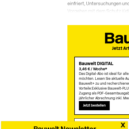
einfriert, Untersuchungen und
Vorgehen mit dem Schutz jüdi
Jetzt Ar
Bauwelt DIGITAL
3,46 € / Woche*
Das Digital-Abo ist ideal für a
möchten. Lesen Sie aktuelle Au
Bauwelt+ zu und recherchieren
Vorteile:Exklusive Bauwelt-PLU
Zugang als PDF-Gesamtausgabe
jährlicher Abrechnung inkl. Mw
Jetzt bestellen
x
Bauwelt KOMBI