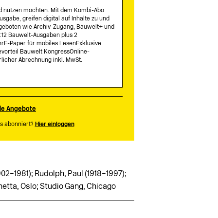
nd nutzen möchten: Mit dem Kombi-Abo
usgabe, greifen digital auf Inhalte zu und
Angeboten wie Archiv-Zugang, Bauwelt+ und
e:12 Bauwelt-Ausgaben plus 2
rE-Paper für mobiles LesenExklusive
vorteil Bauwelt KongressOnline-
rlicher Abrechnung inkl. MwSt.
lle Angebote
s abonniert?
Hier einloggen
902–1981); Rudolph, Paul (1918–1997);
hetta, Oslo; Studio Gang, Chicago