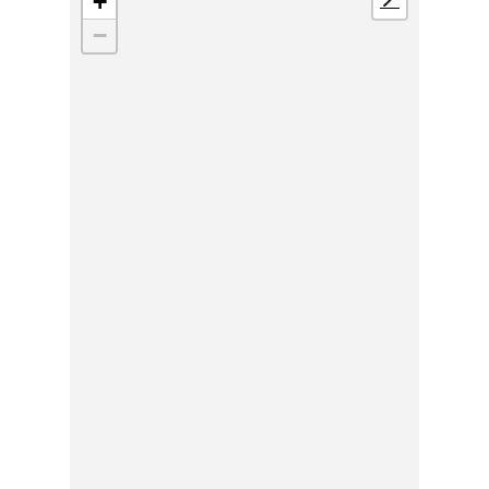
+
📍
−