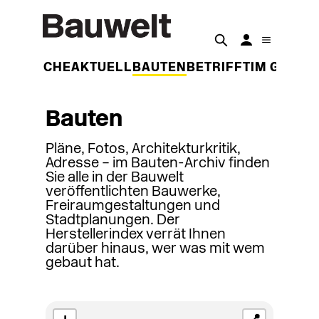
DER WOCHE
AKTUELL
BAUTEN
BETRIFFT
IM GESPR
Bauten
Pläne, Fotos, Architekturkritik,
Adresse – im Bauten-Archiv finden
Sie alle in der Bauwelt
veröffentlichten Bauwerke,
Freiraumgestaltungen und
Stadtplanungen. Der
Herstellerindex verrät Ihnen
darüber hinaus, wer was mit wem
gebaut hat.