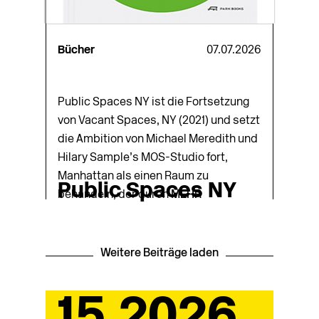
Bücher
07.07.2026
Public Spaces NY ist die Fortsetzung
von Vacant Spaces, NY (2021) und setzt
die Ambition von Michael Meredith und
Hilary Sample’s MOS-Studio fort,
Manhattan als einen Raum zu
Public Spaces NY
behandeln, der durch
MEHR
Weitere Beiträge laden
15.2026