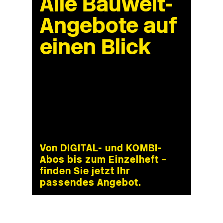
Alle Bauwelt-
Angebote auf
einen Blick
Von DIGITAL- und KOMBI-
Abos bis zum Einzelheft –
finden Sie jetzt Ihr
passendes Angebot.