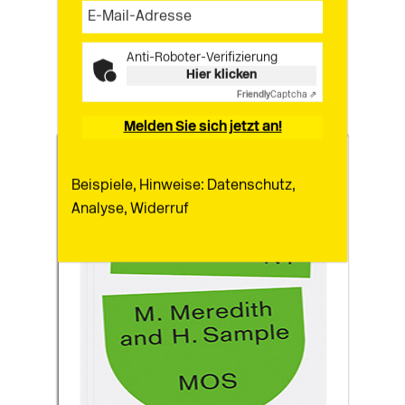
Honolulu
Anti-Roboter-Verifizierung
Architecture Guide
Hier klicken
Buildings in Hawai’s Capital
MEHR
Friendly
Captcha ⇗
Melden Sie sich jetzt an!
Beispiele, Hinweise: Datenschutz,
Analyse, Widerruf