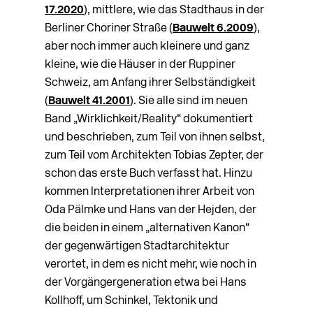
17.2020
), mittlere, wie das Stadthaus in der
Berliner Choriner Straße (
Bauwelt 6.2009
),
aber noch immer auch kleinere und ganz
kleine, wie die Häuser in der Ruppiner
Schweiz, am Anfang ihrer Selbständigkeit
(
Bauwelt 41.2001
). Sie alle sind im neuen
Band „Wirklichkeit/Reality“ dokumentiert
und beschrieben, zum Teil von ihnen selbst,
zum Teil vom Architekten Tobias Zepter, der
schon das erste Buch verfasst hat. Hinzu
kommen Interpretationen ihrer Arbeit von
Oda Pälmke und Hans van der Hejden, der
die beiden in einem „alternativen Kanon“
der gegenwärtigen Stadt­architektur
verortet, in dem es nicht mehr, wie noch in
der Vorgängergeneration etwa bei Hans
Kollhoff, um Schinkel, Tektonik und