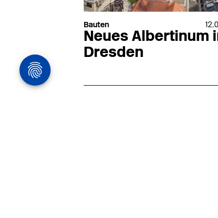
Bauten
12.
Neues Albertinum i
Dresden
Architekturstelle
in Hamburg
22.07
Architekt:in (m/w/d) für
entwurfsstarke Ausführungspla
LPH5 in Hamburg
Henke & Partner