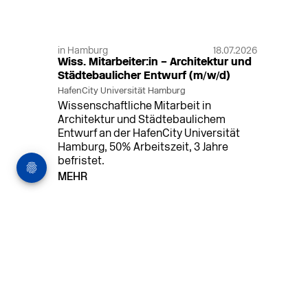
in Hamburg
18.07.2026
Wiss. Mitarbeiter:in – Architektur und
Städtebaulicher Entwurf (m/w/d)
HafenCity Universität Hamburg
Wissenschaftliche Mitarbeit in
Architektur und Städtebaulichem
Entwurf an der HafenCity Universität
Hamburg, 50% Arbeitszeit, 3 Jahre
befristet.
MEHR
in Ahaus (+1 weiterer Standort)
14.07.2026
Architekt (m/w/d) für LPH 1-5 in Ahaus
oder Dortmund
farwickgrote partner Architekten BDA
Stadtplaner PartmbB
Architekt (m/w/d) gesucht: Nachhaltige