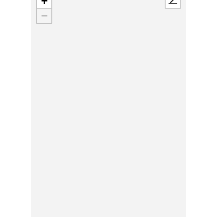
+
📍
−