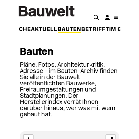
DER WOCHE
AKTUELL
BAUTEN
BETRIFFT
IM GESPR
Bauten
Pläne, Fotos, Architekturkritik,
Adresse – im Bauten-Archiv finden
Sie alle in der Bauwelt
veröffentlichten Bauwerke,
Freiraumgestaltungen und
Stadtplanungen. Der
Herstellerindex verrät Ihnen
darüber hinaus, wer was mit wem
gebaut hat.