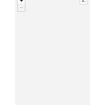
+
📍
−