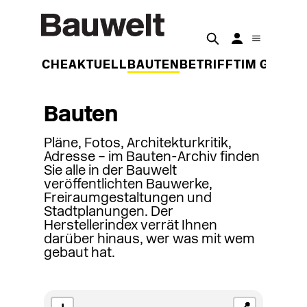
DER WOCHE
AKTUELL
BAUTEN
BETRIFFT
IM GESPR
Bauten
Pläne, Fotos, Architekturkritik,
Adresse – im Bauten-Archiv finden
Sie alle in der Bauwelt
veröffentlichten Bauwerke,
Freiraumgestaltungen und
Stadtplanungen. Der
Herstellerindex verrät Ihnen
darüber hinaus, wer was mit wem
gebaut hat.