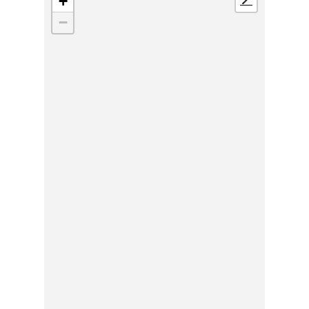
+
📍
−