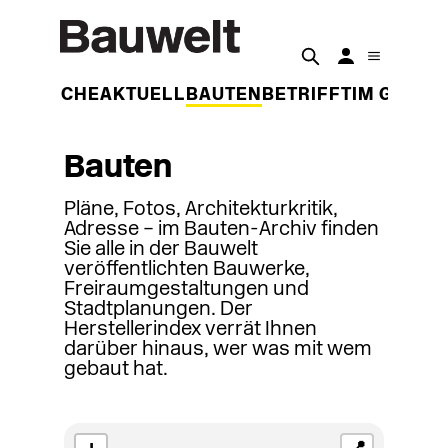
DER WOCHE
AKTUELL
BAUTEN
BETRIFFT
IM GESPR
Bauten
Pläne, Fotos, Architekturkritik,
Adresse – im Bauten-Archiv finden
Sie alle in der Bauwelt
veröffentlichten Bauwerke,
Freiraumgestaltungen und
Stadtplanungen. Der
Herstellerindex verrät Ihnen
darüber hinaus, wer was mit wem
gebaut hat.