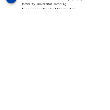
HafenCity Universität Hamburg
Wissenschaftliche Mitarbeit in
Architektur und Städtebaulichem
Entwurf an der HafenCity Universität
Hamburg, 50% Arbeitszeit, 3 Jahre
befristet.
MEHR
in Ahaus (+1 weiterer Standort)
14.07.2026
Architekt (m/w/d) für LPH 1-5 in Ahaus
oder Dortmund
farwickgrote partner Architekten BDA
Stadtplaner PartmbB
Architekt (m/w/d) gesucht: Nachhaltige
Projekte, starkes Team, flexible
Arbeitszeiten und beste
Entwicklungschancen in Ahaus oder
Dortmund
MEHR