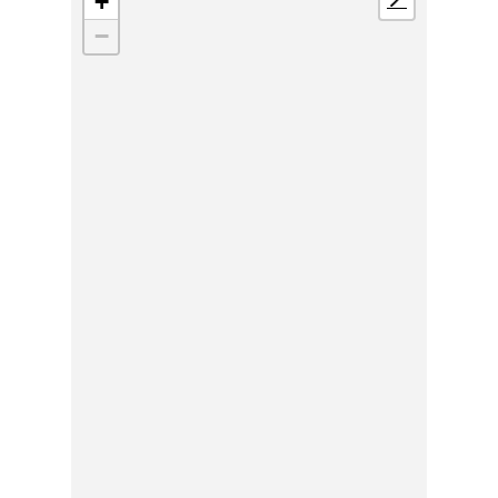
+
📍
−