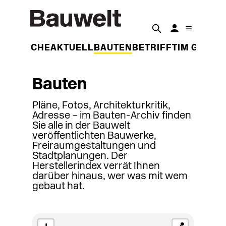
DER WOCHE
AKTUELL
BAUTEN
BETRIFFT
IM GESPR
Bauten
Pläne, Fotos, Architekturkritik,
Adresse – im Bauten-Archiv finden
Sie alle in der Bauwelt
veröffentlichten Bauwerke,
Freiraumgestaltungen und
Stadtplanungen. Der
Herstellerindex verrät Ihnen
darüber hinaus, wer was mit wem
gebaut hat.