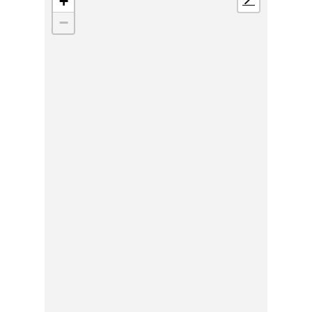
+
📍
−