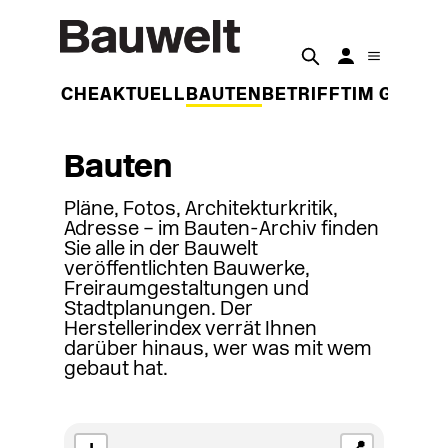
DER WOCHE
AKTUELL
BAUTEN
BETRIFFT
IM GESPR
Bauten
Pläne, Fotos, Architekturkritik,
Adresse – im Bauten-Archiv finden
Sie alle in der Bauwelt
veröffentlichten Bauwerke,
Freiraumgestaltungen und
Stadtplanungen. Der
Herstellerindex verrät Ihnen
darüber hinaus, wer was mit wem
gebaut hat.