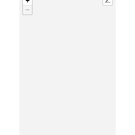
+
📍
−