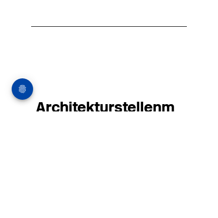
Architekturstellenm
arkt
in Hamburg
22.07.2026
Architekt:in (m/w/d) für
entwurfsstarke Ausführungsplanung
LPH5 in Hamburg
Henke & Partner
HENKE + PARTNER ist ein
hochspezialisiertes Architekturbüro für