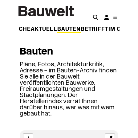
DER WOCHE
AKTUELL
BAUTEN
BETRIFFT
IM GESPR
Bauten
Pläne, Fotos, Architekturkritik,
Adresse – im Bauten-Archiv finden
Sie alle in der Bauwelt
veröffentlichten Bauwerke,
Freiraumgestaltungen und
Stadtplanungen. Der
Herstellerindex verrät Ihnen
darüber hinaus, wer was mit wem
gebaut hat.