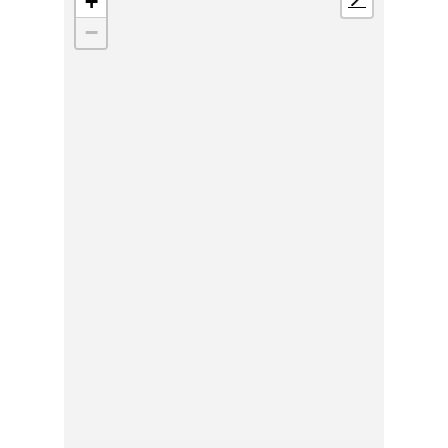
+
📍
−