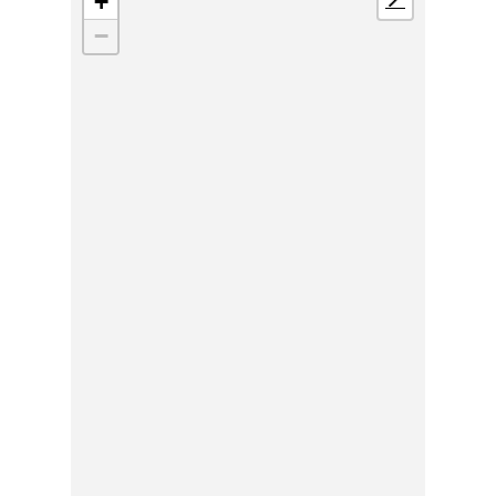
+
📍
−