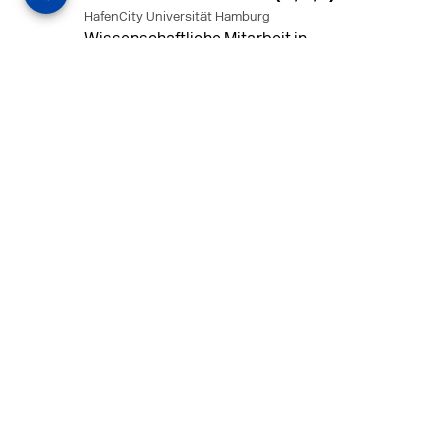
HafenCity Universität Hamburg
Wissenschaftliche Mitarbeit in
Architektur und Städtebaulichem
Entwurf an der HafenCity Universität
Hamburg, 50% Arbeitszeit, 3 Jahre
befristet.
MEHR
in Ahaus (+1 weiterer Standort)
14.07.2026
Architekt (m/w/d) für LPH 1-5 in Ahaus
oder Dortmund
farwickgrote partner Architekten BDA
Stadtplaner PartmbB
Architekt (m/w/d) gesucht: Nachhaltige
Projekte, starkes Team, flexible
Arbeitszeiten und beste
Entwicklungschancen in Ahaus oder
Dortmund
MEHR