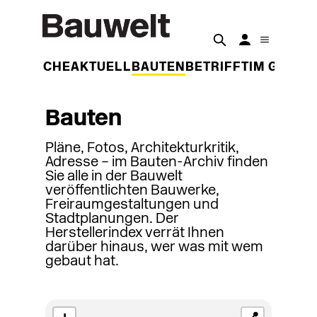
DER WOCHE
AKTUELL
BAUTEN
BETRIFFT
IM GESPR
Bauten
Pläne, Fotos, Architekturkritik,
Adresse – im Bauten-Archiv finden
Sie alle in der Bauwelt
veröffentlichten Bauwerke,
Freiraumgestaltungen und
Stadtplanungen. Der
Herstellerindex verrät Ihnen
darüber hinaus, wer was mit wem
gebaut hat.