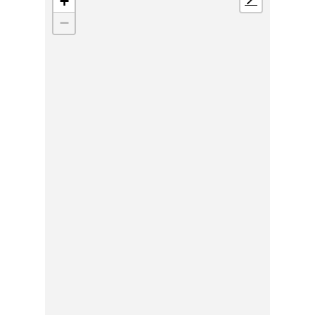
+
📍
−