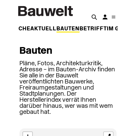
DER WOCHE
AKTUELL
BAUTEN
BETRIFFT
IM GESPR
Bauten
Pläne, Fotos, Architekturkritik,
Adresse – im Bauten-Archiv finden
Sie alle in der Bauwelt
veröffentlichten Bauwerke,
Freiraumgestaltungen und
Stadtplanungen. Der
Herstellerindex verrät Ihnen
darüber hinaus, wer was mit wem
gebaut hat.