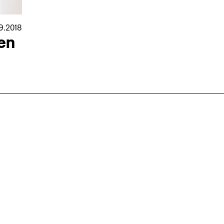
9.2018
en
nmarkt
.2026
in Hamburg
18.07.2026
in Ahau
Wiss. Mitarbeiter:in – Architektur und
Archi
nung
Städtebaulicher Entwurf (m/w/d)
oder
HafenCity Universität Hamburg
farwick