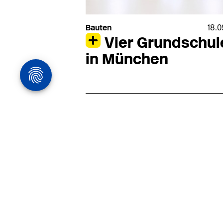
Bauten
18.0
Vier Grundschul
in München
Architekturstelle
in Hamburg
22.07
Architekt:in (m/w/d) für
entwurfsstarke Ausführungspla
LPH5 in Hamburg
Henke & Partner