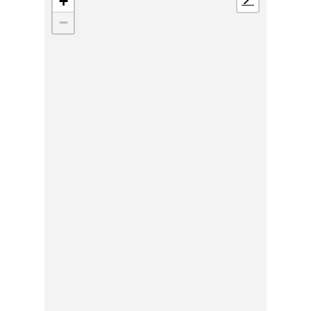
+
📍
−