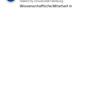
HafenCity Universität Hamburg
Wissenschaftliche Mitarbeit in
Architektur und Städtebaulichem
Entwurf an der HafenCity Universität
Hamburg, 50% Arbeitszeit, 3 Jahre
befristet.
MEHR
in Ahaus (+1 weiterer Standort)
14.07.2026
Architekt (m/w/d) für LPH 1-5 in Ahaus
oder Dortmund
farwickgrote partner Architekten BDA
Stadtplaner PartmbB
Architekt (m/w/d) gesucht: Nachhaltige
Projekte, starkes Team, flexible
Arbeitszeiten und beste
Entwicklungschancen in Ahaus oder
Dortmund
MEHR