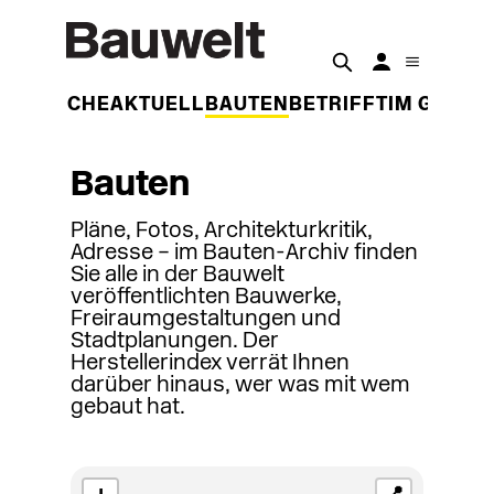
DER WOCHE
AKTUELL
BAUTEN
BETRIFFT
IM GESPR
Bauten
Pläne, Fotos, Architekturkritik,
Adresse – im Bauten-Archiv finden
Sie alle in der Bauwelt
veröffentlichten Bauwerke,
Freiraumgestaltungen und
Stadtplanungen. Der
Herstellerindex verrät Ihnen
darüber hinaus, wer was mit wem
gebaut hat.