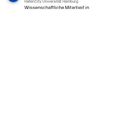
HafenCity Universität Hamburg
Wissenschaftliche Mitarbeit in
Architektur und Städtebaulichem
Entwurf an der HafenCity Universität
Hamburg, 50% Arbeitszeit, 3 Jahre
befristet.
MEHR
in Ahaus (+1 weiterer Standort)
14.07.2026
Architekt (m/w/d) für LPH 1-5 in Ahaus
oder Dortmund
farwickgrote partner Architekten BDA
Stadtplaner PartmbB
Architekt (m/w/d) gesucht: Nachhaltige
Projekte, starkes Team, flexible
Arbeitszeiten und beste
Entwicklungschancen in Ahaus oder
Dortmund
MEHR