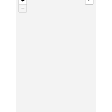
+
📍
−