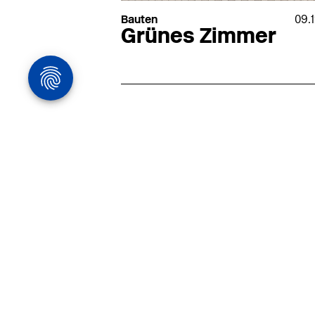
Bauten
09.
Grünes Zimmer
Architekturstelle
in Hamburg
22.07
Architekt:in (m/w/d) für
entwurfsstarke Ausführungspla
LPH5 in Hamburg
Henke & Partner
HENKE + PARTNER ist ein
hochspezialisiertes Architekturbür
anspruchsvolle Bauten im