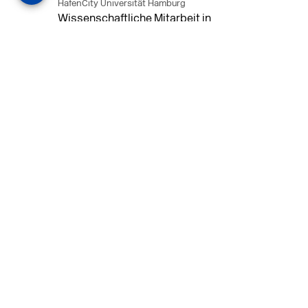
HafenCity Universität Hamburg
Wissenschaftliche Mitarbeit in
Architektur und Städtebaulichem
Entwurf an der HafenCity Universität
Hamburg, 50% Arbeitszeit, 3 Jahre
befristet.
MEHR
in Ahaus (+1 weiterer Standort)
14.07.2026
Architekt (m/w/d) für LPH 1-5 in Ahaus
oder Dortmund
farwickgrote partner Architekten BDA
Stadtplaner PartmbB
Architekt (m/w/d) gesucht: Nachhaltige
Projekte, starkes Team, flexible
Arbeitszeiten und beste
Entwicklungschancen in Ahaus oder
Dortmund
MEHR