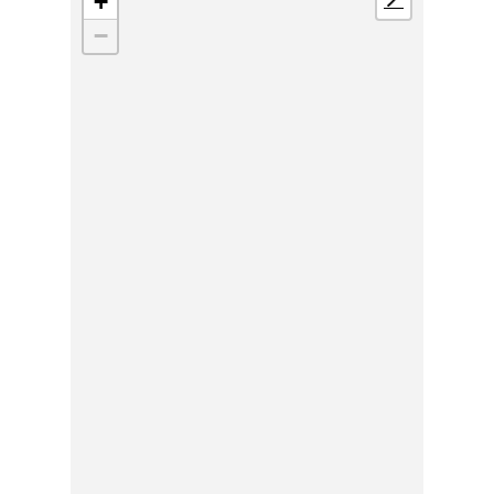
+
📍
−