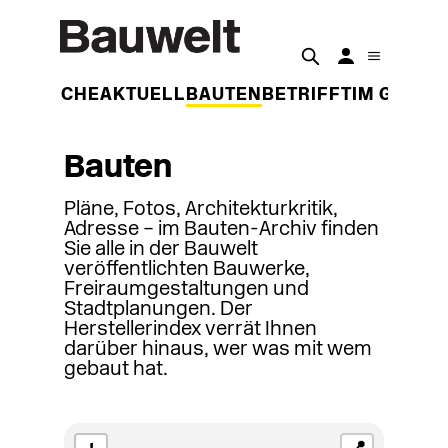
DER WOCHE
AKTUELL
BAUTEN
BETRIFFT
IM GESPR
Bauten
Pläne, Fotos, Architekturkritik,
Adresse – im Bauten-Archiv finden
Sie alle in der Bauwelt
veröffentlichten Bauwerke,
Freiraumgestaltungen und
Stadtplanungen. Der
Herstellerindex verrät Ihnen
darüber hinaus, wer was mit wem
gebaut hat.