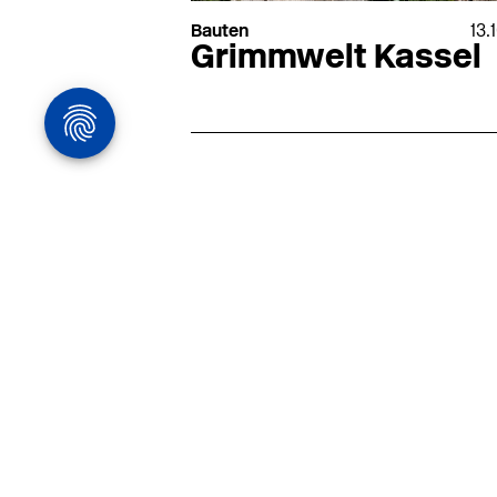
Bauten
13.
Grimmwelt Kassel
Architekturstelle
in Hamburg
22.07
Architekt:in (m/w/d) für
entwurfsstarke Ausführungspla
LPH5 in Hamburg
Henke & Partner
HENKE + PARTNER ist ein
hochspezialisiertes Architekturbür
anspruchsvolle Bauten im