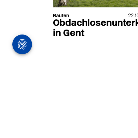
Bauten
22.1
Obdachlosenunter
in Gent
Architekturstelle
in Hamburg
22.07
Architekt:in (m/w/d) für
entwurfsstarke Ausführungspla
LPH5 in Hamburg
Henke & Partner