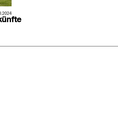
0.2024
künfte
nmarkt
.2026
in Hamburg
18.07.2026
in Ahau
Wiss. Mitarbeiter:in – Architektur und
Archi
nung
Städtebaulicher Entwurf (m/w/d)
oder
HafenCity Universität Hamburg
farwick
Wissenschaftliche Mitarbeit in
Stadtp