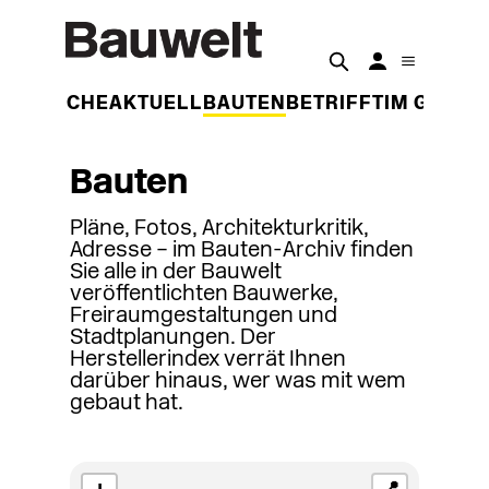
DER WOCHE
AKTUELL
BAUTEN
BETRIFFT
IM GESPR
Bauten
Pläne, Fotos, Architekturkritik,
Adresse – im Bauten-Archiv finden
Sie alle in der Bauwelt
veröffentlichten Bauwerke,
Freiraumgestaltungen und
Stadtplanungen. Der
Herstellerindex verrät Ihnen
darüber hinaus, wer was mit wem
gebaut hat.