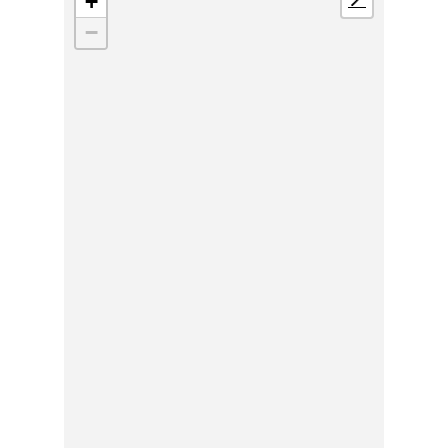
+
📍
−