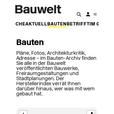
DER WOCHE
AKTUELL
BAUTEN
BETRIFFT
IM GESPR
Bauten
Pläne, Fotos, Architekturkritik,
Adresse – im Bauten-Archiv finden
Sie alle in der Bauwelt
veröffentlichten Bauwerke,
Freiraumgestaltungen und
Stadtplanungen. Der
Herstellerindex verrät Ihnen
darüber hinaus, wer was mit wem
gebaut hat.