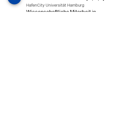
HafenCity Universität Hamburg
Wissenschaftliche Mitarbeit in
Architektur und Städtebaulichem
Entwurf an der HafenCity Universität
Hamburg, 50% Arbeitszeit, 3 Jahre
befristet.
MEHR
in Ahaus (+1 weiterer Standort)
14.07.2026
Architekt (m/w/d) für LPH 1-5 in Ahaus
oder Dortmund
farwickgrote partner Architekten BDA
Stadtplaner PartmbB
Architekt (m/w/d) gesucht: Nachhaltige
Projekte, starkes Team, flexible
Arbeitszeiten und beste
Entwicklungschancen in Ahaus oder
Dortmund
MEHR