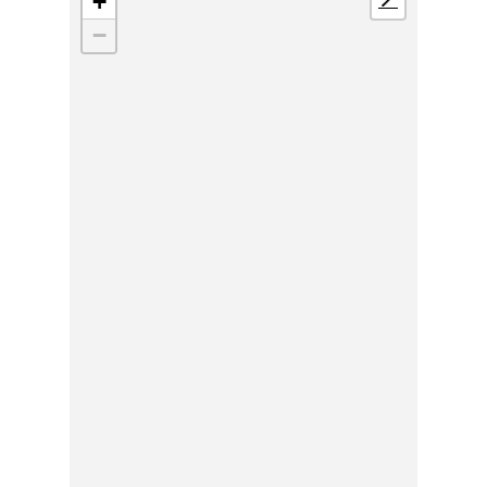
+
📍
−