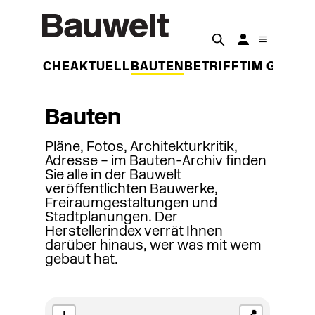
DER WOCHE
AKTUELL
BAUTEN
BETRIFFT
IM GESPR
Bauten
Pläne, Fotos, Architekturkritik,
Adresse – im Bauten-Archiv finden
Sie alle in der Bauwelt
veröffentlichten Bauwerke,
Freiraumgestaltungen und
Stadtplanungen. Der
Herstellerindex verrät Ihnen
darüber hinaus, wer was mit wem
gebaut hat.