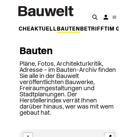
DER WOCHE
AKTUELL
BAUTEN
BETRIFFT
IM GESPR
Bauten
Pläne, Fotos, Architekturkritik,
Adresse – im Bauten-Archiv finden
Sie alle in der Bauwelt
veröffentlichten Bauwerke,
Freiraumgestaltungen und
Stadtplanungen. Der
Herstellerindex verrät Ihnen
darüber hinaus, wer was mit wem
gebaut hat.