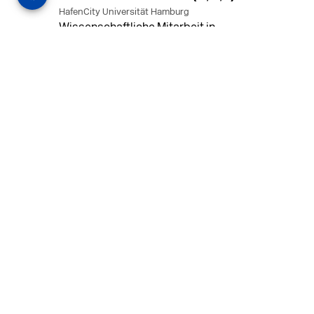
HafenCity Universität Hamburg
Wissenschaftliche Mitarbeit in
Architektur und Städtebaulichem
Entwurf an der HafenCity Universität
Hamburg, 50% Arbeitszeit, 3 Jahre
befristet.
MEHR
in Ahaus (+1 weiterer Standort)
14.07.2026
Architekt (m/w/d) für LPH 1-5 in Ahaus
oder Dortmund
farwickgrote partner Architekten BDA
Stadtplaner PartmbB
Architekt (m/w/d) gesucht: Nachhaltige
Projekte, starkes Team, flexible
Arbeitszeiten und beste
Entwicklungschancen in Ahaus oder
Dortmund
MEHR