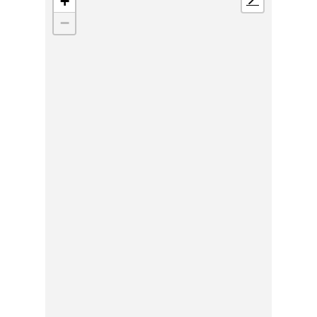
+
📍
−