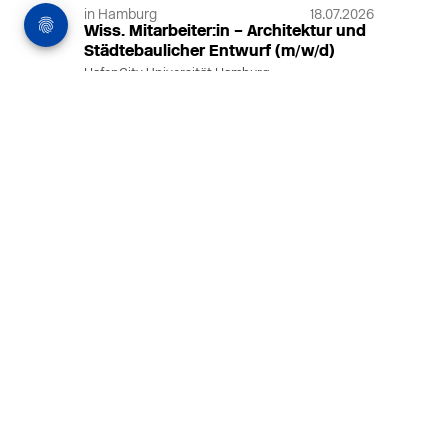
in Hamburg
18.07.2026
Wiss. Mitarbeiter:in – Architektur und
Städtebaulicher Entwurf (m/w/d)
HafenCity Universität Hamburg
Wissenschaftliche Mitarbeit in
Architektur und Städtebaulichem
Entwurf an der HafenCity Universität
Hamburg, 50% Arbeitszeit, 3 Jahre
befristet.
MEHR
in Ahaus (+1 weiterer Standort)
14.07.2026
Architekt (m/w/d) für LPH 1-5 in Ahaus
oder Dortmund
farwickgrote partner Architekten BDA
Stadtplaner PartmbB
Architekt (m/w/d) gesucht: Nachhaltige
Projekte, starkes Team, flexible
Arbeitszeiten und beste
Entwicklungschancen in Ahaus oder