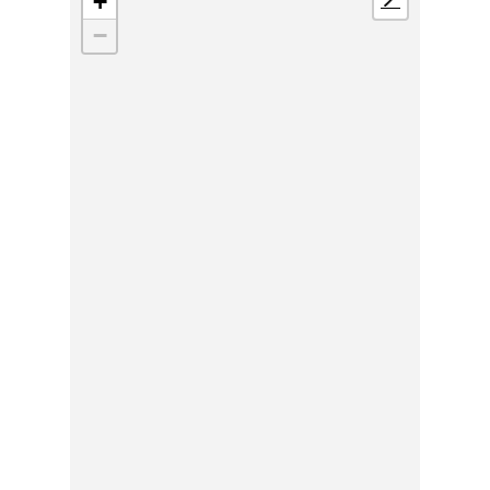
+
📍
−