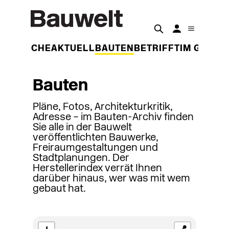
DER WOCHE
AKTUELL
BAUTEN
BETRIFFT
IM GESPR
Bauten
Pläne, Fotos, Architekturkritik,
Adresse – im Bauten-Archiv finden
Sie alle in der Bauwelt
veröffentlichten Bauwerke,
Freiraumgestaltungen und
Stadtplanungen. Der
Herstellerindex verrät Ihnen
darüber hinaus, wer was mit wem
gebaut hat.