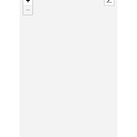
+
📍
−