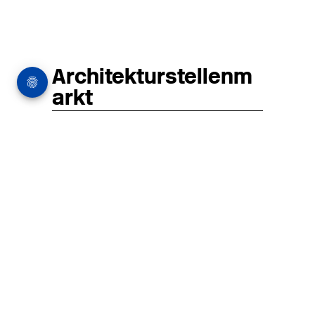
Architekturstellenm
arkt
in Hamburg
22.07.2026
Architekt:in (m/w/d) für
entwurfsstarke Ausführungsplanung
LPH5 in Hamburg
Henke & Partner
HENKE + PARTNER ist ein
hochspezialisiertes Architekturbüro für
anspruchsvolle Bauten im
Gesundheits-/Forschungsbau und
Denkmalschutz.
MEHR