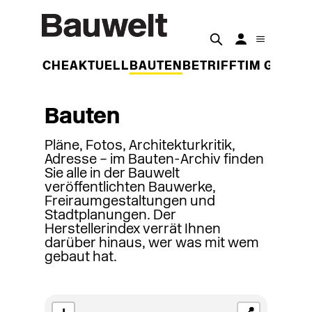
DER WOCHE
AKTUELL
BAUTEN
BETRIFFT
IM GESPR
Bauten
Pläne, Fotos, Architekturkritik,
Adresse – im Bauten-Archiv finden
Sie alle in der Bauwelt
veröffentlichten Bauwerke,
Freiraumgestaltungen und
Stadtplanungen. Der
Herstellerindex verrät Ihnen
darüber hinaus, wer was mit wem
gebaut hat.