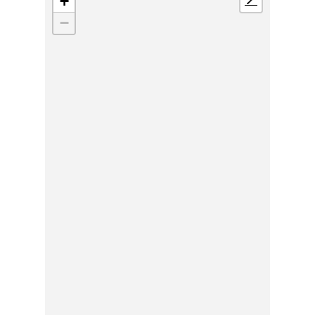
+
📍
−