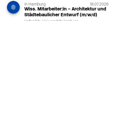
in Hamburg
18.07.2026
Wiss. Mitarbeiter:in – Architektur und
Städtebaulicher Entwurf (m/w/d)
HafenCity Universität Hamburg
Wissenschaftliche Mitarbeit in
Architektur und Städtebaulichem
Entwurf an der HafenCity Universität
Hamburg, 50% Arbeitszeit, 3 Jahre
befristet.
MEHR
in Ahaus (+1 weiterer Standort)
14.07.2026
Architekt (m/w/d) für LPH 1-5 in Ahaus
oder Dortmund
farwickgrote partner Architekten BDA
Stadtplaner PartmbB
Architekt (m/w/d) gesucht: Nachhaltige
Projekte, starkes Team, flexible
Arbeitszeiten und beste
Entwicklungschancen in Ahaus oder