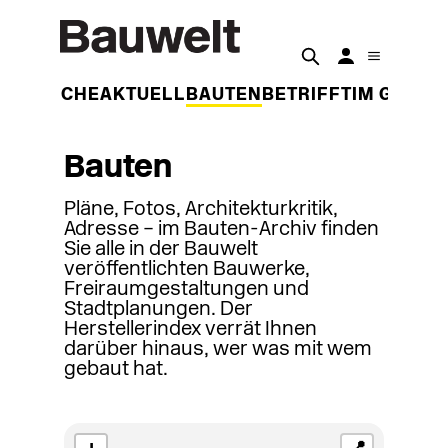
DER WOCHE
AKTUELL
BAUTEN
BETRIFFT
IM GESPR
Bauten
Pläne, Fotos, Architekturkritik,
Adresse – im Bauten-Archiv finden
Sie alle in der Bauwelt
veröffentlichten Bauwerke,
Freiraumgestaltungen und
Stadtplanungen. Der
Herstellerindex verrät Ihnen
darüber hinaus, wer was mit wem
gebaut hat.