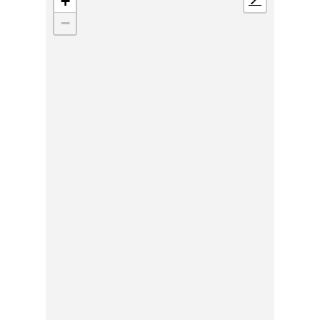
+
📍
−