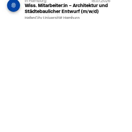
in Hamburg
18.07.2026
Wiss. Mitarbeiter:in – Architektur und
Städtebaulicher Entwurf (m/w/d)
HafenCity Universität Hamburg
Wissenschaftliche Mitarbeit in
Architektur und Städtebaulichem
Entwurf an der HafenCity Universität
Hamburg, 50% Arbeitszeit, 3 Jahre
befristet.
MEHR
in Ahaus (+1 weiterer Standort)
14.07.2026
Architekt (m/w/d) für LPH 1-5 in Ahaus
oder Dortmund
farwickgrote partner Architekten BDA
Stadtplaner PartmbB
Architekt (m/w/d) gesucht: Nachhaltige
Projekte, starkes Team, flexible
Arbeitszeiten und beste
Entwicklungschancen in Ahaus oder