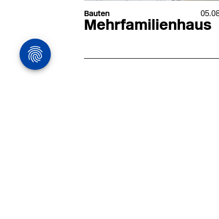
Bauten
05.0
Mehrfamilienhaus
Architekturstelle
in Hamburg
22.07
Architekt:in (m/w/d) für
entwurfsstarke Ausführungspla
LPH5 in Hamburg
Henke & Partner
HENKE + PARTNER ist ein
hochspezialisiertes Architekturbür
anspruchsvolle Bauten im