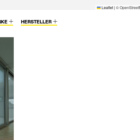
Leaflet
|
© OpenStreet
RKE
HERSTELLER