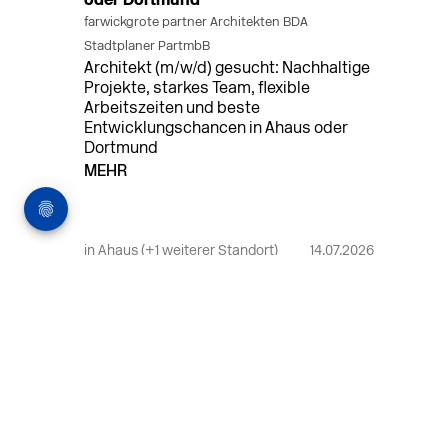
oder Dortmund
farwickgrote partner Architekten BDA
Stadtplaner PartmbB
Architekt (m/w/d) gesucht: Nachhaltige
Projekte, starkes Team, flexible
Arbeitszeiten und beste
Entwicklungschancen in Ahaus oder
Dortmund
MEHR
in Ahaus (+1 weiterer Standort)
14.07.2026
Bauleiter (m/w/d) Bauüberwachung in
Ahaus oder Dortmund
farwickgrote partner Architekten BDA
Stadtplaner PartmbB
Bauleiter (m/w/d) gesucht: Nachhaltige
Projekte, starkes Team, flexible
Arbeitszeiten und beste
Entwicklungschancen in Ahaus oder
Dortmund