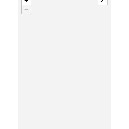
+
📍
−