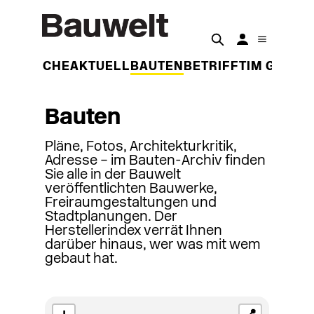
DER WOCHE
AKTUELL
BAUTEN
BETRIFFT
IM GESPR
Bauten
Pläne, Fotos, Architekturkritik,
Adresse – im Bauten-Archiv finden
Sie alle in der Bauwelt
veröffentlichten Bauwerke,
Freiraumgestaltungen und
Stadtplanungen. Der
Herstellerindex verrät Ihnen
darüber hinaus, wer was mit wem
gebaut hat.