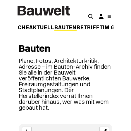
DER WOCHE
AKTUELL
BAUTEN
BETRIFFT
IM GESPR
Bauten
Pläne, Fotos, Architekturkritik,
Adresse – im Bauten-Archiv finden
Sie alle in der Bauwelt
veröffentlichten Bauwerke,
Freiraumgestaltungen und
Stadtplanungen. Der
Herstellerindex verrät Ihnen
darüber hinaus, wer was mit wem
gebaut hat.