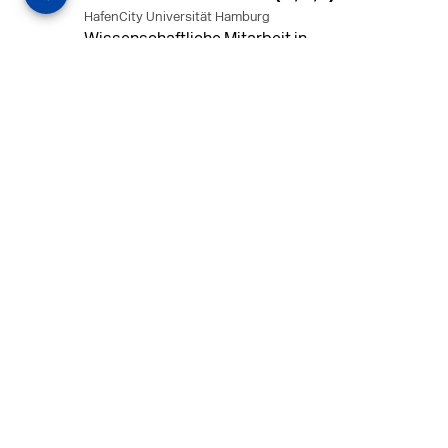
HafenCity Universität Hamburg
Wissenschaftliche Mitarbeit in
Architektur und Städtebaulichem
Entwurf an der HafenCity Universität
Hamburg, 50% Arbeitszeit, 3 Jahre
befristet.
MEHR
in Ahaus (+1 weiterer Standort)
14.07.2026
Architekt (m/w/d) für LPH 1-5 in Ahaus
oder Dortmund
farwickgrote partner Architekten BDA
Stadtplaner PartmbB
Architekt (m/w/d) gesucht: Nachhaltige
Projekte, starkes Team, flexible
Arbeitszeiten und beste
Entwicklungschancen in Ahaus oder
Dortmund
MEHR