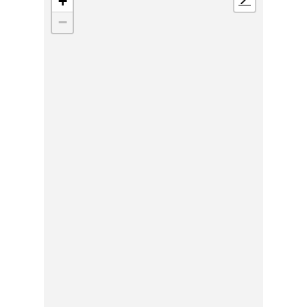
+
📍
−