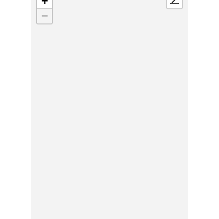
+
📍
−