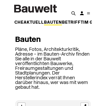
DER WOCHE
AKTUELL
BAUTEN
BETRIFFT
IM GESPR
Bauten
Pläne, Fotos, Architekturkritik,
Adresse – im Bauten-Archiv finden
Sie alle in der Bauwelt
veröffentlichten Bauwerke,
Freiraumgestaltungen und
Stadtplanungen. Der
Herstellerindex verrät Ihnen
darüber hinaus, wer was mit wem
gebaut hat.