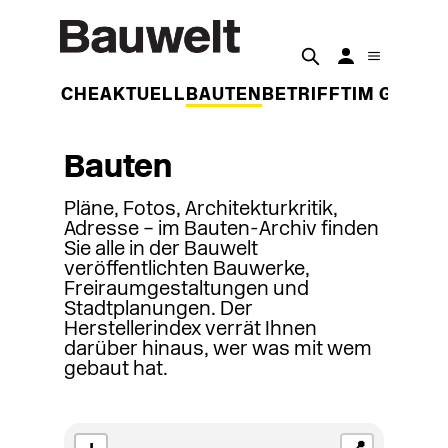
DER WOCHE
AKTUELL
BAUTEN
BETRIFFT
IM GESPR
Bauten
Pläne, Fotos, Architekturkritik,
Adresse – im Bauten-Archiv finden
Sie alle in der Bauwelt
veröffentlichten Bauwerke,
Freiraumgestaltungen und
Stadtplanungen. Der
Herstellerindex verrät Ihnen
darüber hinaus, wer was mit wem
gebaut hat.