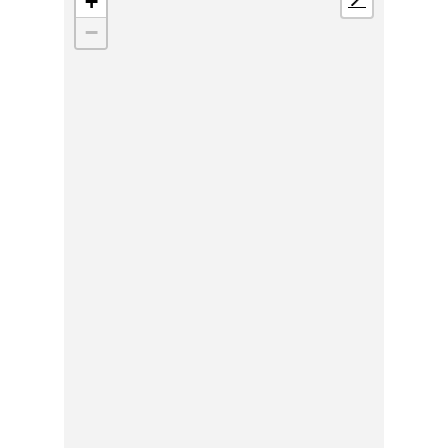
+
📍
−